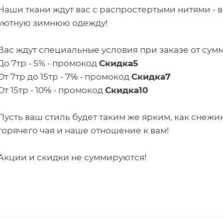
Наши ткани ждут вас с распростертыми нитями - 
уютную зимнюю одежду!
Вас ждут специальные условия при заказе от сум
До 7тр - 5% - промокод
Скидка5
От 7тр до 15тр - 7℅ - промокод
Скидка7
От 15тр - 10℅ - промокод
Скидка10
Пусть ваш стиль будет таким же ярким, как снежин
горячего чая и наше отношение к вам!
Акции и скидки не суммируются!