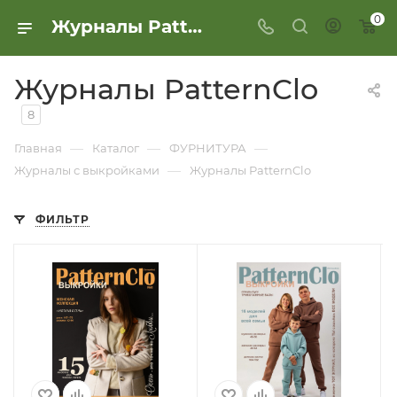
0
Журналы PatternClo
Журналы PatternClo
8
—
—
—
Главная
Каталог
ФУРНИТУРА
—
Журналы с выкройками
Журналы PatternClo
ФИЛЬТР