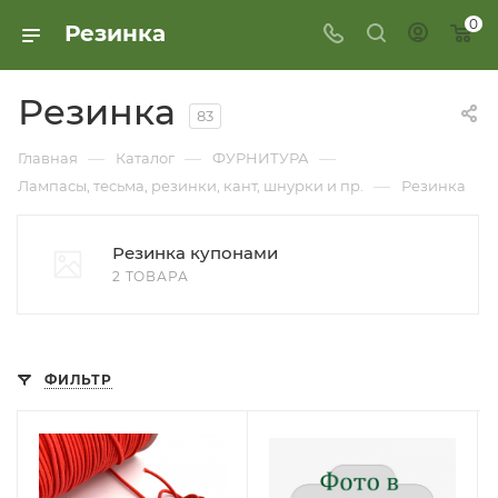
0
Резинка
Резинка
83
—
—
—
Главная
Каталог
ФУРНИТУРА
—
Лампасы, тесьма, резинки, кант, шнурки и пр.
Резинка
Резинка купонами
2 ТОВАРА
ФИЛЬТР