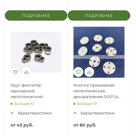
ПОДРОБНЕЕ
ПОДРОБНЕЕ
Круг, фиксатор
Кнопка пришивная
одинарный
металлическая,
металлический
декоративная 0001 (4
прямоугольных
Больше 10
Больше 10
отверстия), 21мм
Характеристики
Характеристики
от
45 руб.
от
80 руб.