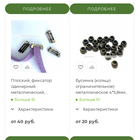
ПОДРОБНЕЕ
ПОДРОБНЕЕ
Плоский, фиксатор
Бусинка (кольцо
одинарный
ограничительное)
металлический,
металлическое 4*5,8мм,
отверстие 14мм
отверстие 3,3мм
Больше 10
Больше 10
Характеристики
Характеристики
от
40 руб.
от
20 руб.