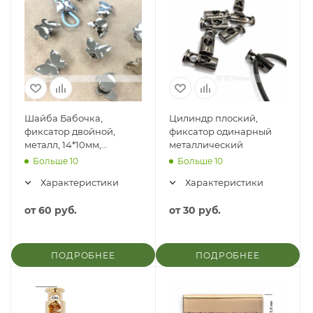
Шайба Бабочка,
Цилиндр плоский,
фиксатор двойной,
фиксатор одинарный
металл, 14*10мм,
металлический
отверстие 3,5мм
Больше 10
Больше 10
Характеристики
Характеристики
от
60 руб.
от
30 руб.
ПОДРОБНЕЕ
ПОДРОБНЕЕ