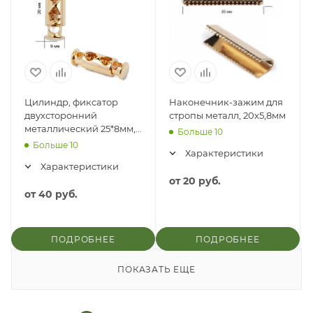
Цилиндр, фиксатор
Наконечник-зажим для
двухсторонний
стропы металл, 20х5,8мм
металлический 25*8мм,
Больше 10
отверстие 4мм 5339
Больше 10
Характеристики
Характеристики
от
20 руб.
от
40 руб.
ПОДРОБНЕЕ
ПОДРОБНЕЕ
ПОКАЗАТЬ ЕЩЕ