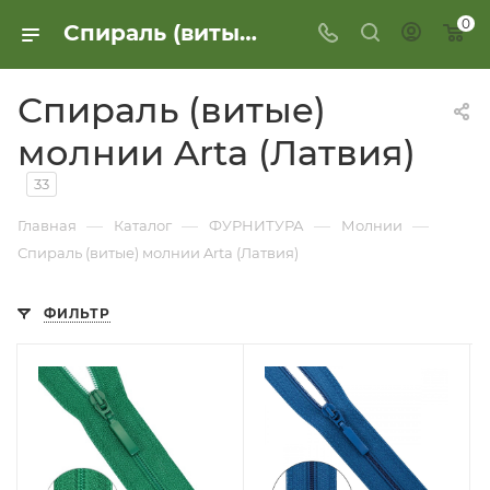
0
Спираль (витые) молнии Arta (Латвия)
Спираль (витые)
молнии Arta (Латвия)
33
—
—
—
—
Главная
Каталог
ФУРНИТУРА
Молнии
Спираль (витые) молнии Arta (Латвия)
ФИЛЬТР