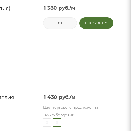
лия)
1 380
руб.
/м
В КОРЗИНУ
талия
1 430
руб.
/м
Цвет торгового предложения
—
Темно-бордовый