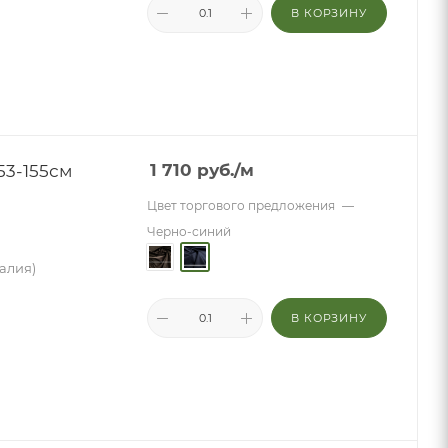
В КОРЗИНУ
53-155см
1 710
руб.
/м
Цвет торгового предложения
—
Черно-синий
талия)
В КОРЗИНУ