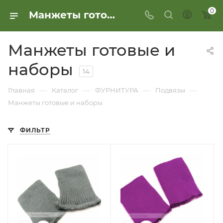
0
Манжеты готовые и наборы
Манжеты готовые и
наборы
14
—
—
—
—
Главная
Каталог
ФУРНИТУРА
Подвязы
Манжеты готовые и наборы
ФИЛЬТР