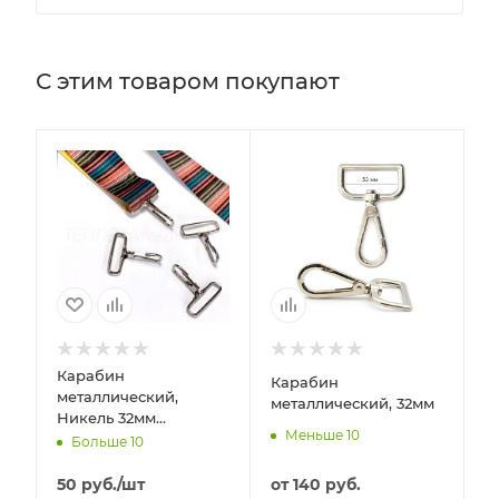
С этим товаром покупают
Карабин
П
Карабин
металлический,
м
металлический, 32мм
Никель 32мм
ш
Меньше 10
(ременной, бюджет)
Н
Больше 10
от
140 руб.
50
руб.
/шт
о