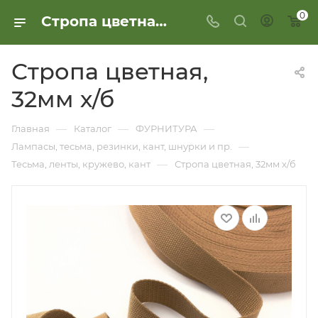
0
Стропа цветная, 32мм х/б
Стропа цветная,
32мм х/б
—
—
—
Главная
Каталог
ФУРНИТУРА
—
Лампасы, тесьма, резинки, кант, шнурки и пр.
—
Тесьма, ленты, кружево, кант
Стропа цветная, 32мм х/б